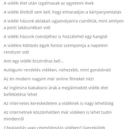
A vidéki élet után izgalmasak az egyetemi évek
A vidéki életből sem kell, hogy elmaradjon a kártyanyomtatás
A vidéki házunk ablakait ugyanolyanra cseréltük, mint amilyen
a pesti lakásunkban volt
A vidéki házunk csendjéhez is hozzátehet egy hangtál
A vidékre költözés egyik fontos szempontja a napelem
rendszer volt
Ami egy vidéki bisztróhoz kell…
Autógumi rendelés vidéken, nehezebb, mint gondolnád
Az én modern nagyim már online filmeket néz!
Az inglesina babakocsi árak a megálmodott vidéki élet
befektetése lehet
Az internetes kereskedelem a vidéknek is nagy lehetőség
Az internetnek köszönhetően már vidéken is lehet tudni
mindenről
Cégalapítás vagy cégmódosítás vidéken? Gyerekjáték