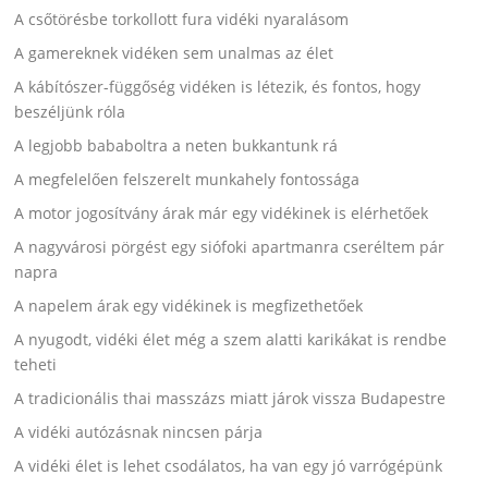
A csőtörésbe torkollott fura vidéki nyaralásom
A gamereknek vidéken sem unalmas az élet
A kábítószer-függőség vidéken is létezik, és fontos, hogy
beszéljünk róla
A legjobb bababoltra a neten bukkantunk rá
A megfelelően felszerelt munkahely fontossága
A motor jogosítvány árak már egy vidékinek is elérhetőek
A nagyvárosi pörgést egy siófoki apartmanra cseréltem pár
napra
A napelem árak egy vidékinek is megfizethetőek
A nyugodt, vidéki élet még a szem alatti karikákat is rendbe
teheti
A tradicionális thai masszázs miatt járok vissza Budapestre
A vidéki autózásnak nincsen párja
A vidéki élet is lehet csodálatos, ha van egy jó varrógépünk