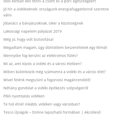
Idős korban kell tenni a csont és a porc egészségéért
Jó hír a vidékieknek: országunk energiafüggetlenné szeretne
válni
Jótanács a bányászoknak, siker a közösségnek
Lakossági napelem pályázat 2019
Még jó, hogy volt biztosítása!
Megadtam magam, úgy döntöttem beszereltetek egy klímát
Mennyibe fog kerülni az elektromos fűtés?
Mi az, ami közös a vidéki és a városi életben?
Miben különbözik még számomra a vidéki és a városi élet?
Mivel felénk megszűnt a fogorvosi magánrendelő!
Néhány gondolat a vidéki építkezés szépségeiről
Póló nyomtatás vidéken
Te hol élnél inkább, vidéken vagy városban?
Tesco Újságok – Online lapozható formában | Akcióleső