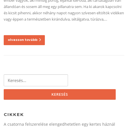
ember vagyok, aki mindig pörög, eljárkál ide-oda, aki társaságban van
állandóan és sosem áll meg egy pillanatra sem. Ha ki akarok kapcsolni
és kicsit pihenni, akkor néhány napot nagyon szívesen eltöltök vidéken
vagy éppen a természetben kirándulva, sétálgatva, túrázva,…
olvasson tovább
Keresés:
CIKKEK
A csatorna felszerelése elengedhetetlen egy kertes háznál