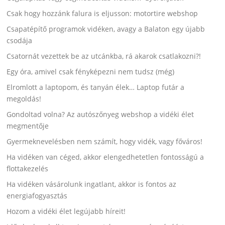
Csak hogy hozzánk falura is eljusson: motortire webshop
Csapatépítő programok vidéken, avagy a Balaton egy újabb
csodája
Csatornát vezettek be az utcánkba, rá akarok csatlakozni?!
Egy óra, amivel csak fényképezni nem tudsz (még)
Elromlott a laptopom, és tanyán élek… Laptop futár a
megoldás!
Gondoltad volna? Az autószőnyeg webshop a vidéki élet
megmentője
Gyermeknevelésben nem számít, hogy vidék, vagy főváros!
Ha vidéken van céged, akkor elengedhetetlen fontosságú a
flottakezelés
Ha vidéken vásárolunk ingatlant, akkor is fontos az
energiafogyasztás
Hozom a vidéki élet legújabb híreit!