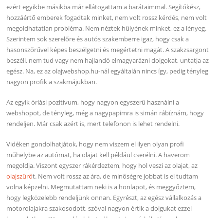
ezért egyikbe másikba már ellátogattam a barátaimmal. Segítőkész,
hozzáértő emberek fogadtak minket, nem volt rossz kérdés, nem volt
megoldhatatlan probléma. Nem néztek hülyének minket, ez a lényeg.
Szerintem sok szerelőre és autós szakemberre igaz, hogy csak a
hasonszőrűvel képes beszélgetni és megértetni magát. A szakzsargont
beszéli, nem tud vagy nem hajlandó elmagyarázni dolgokat, untatja az
egész. Na, ez az olajwebshop.hu-nál egyáltalán nincs így, pedig tényleg
nagyon profik a szakmájukban.
Az egyik óriási pozitívum, hogy nagyon egyszerű használni a
webshopot, de tényleg, még a nagypapimra is simán rábíznám, hogy
rendeljen. Már csak azért is, mert telefonon is lehet rendelni.
Vidéken gondolhatjátok, hogy nem viszem el ilyen olyan profi
műhelybe az autómat, ha olajat kell például cserélni. A haverom
megoldja. Viszont egyszer rákérdeztem, hogy hol veszi az olajat, az
olajszűrő
t. Nem volt rossz az ára, de minőségre jobbat is el tudtam
volna képzelni. Megmutattam neki is a honlapot, és meggyőztem,
hogy legközelebb rendeljünk onnan. Egyrészt, az egész vállalkozás a
motorolajakra szakosodott, szóval nagyon értik a dolgukat ezzel