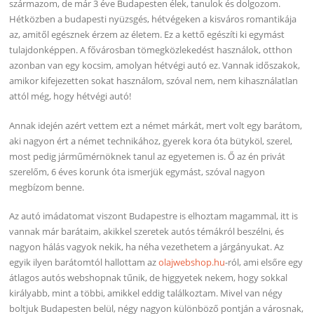
származom, de már 3 éve Budapesten élek, tanulok és dolgozom.
Hétközben a budapesti nyüzsgés, hétvégeken a kisváros romantikája
az, amitől egésznek érzem az életem. Ez a kettő egészíti ki egymást
tulajdonképpen. A fővárosban tömegközlekedést használok, otthon
azonban van egy kocsim, amolyan hétvégi autó ez. Vannak időszakok,
amikor kifejezetten sokat használom, szóval nem, nem kihasználatlan
attól még, hogy hétvégi autó!
Annak idején azért vettem ezt a német márkát, mert volt egy barátom,
aki nagyon ért a német technikához, gyerek kora óta bütyköl, szerel,
most pedig járműmérnöknek tanul az egyetemen is. Ő az én privát
szerelőm, 6 éves korunk óta ismerjük egymást, szóval nagyon
megbízom benne.
Az autó imádatomat viszont Budapestre is elhoztam magammal, itt is
vannak már barátaim, akikkel szeretek autós témákról beszélni, és
nagyon hálás vagyok nekik, ha néha vezethetem a járgányukat. Az
egyik ilyen barátomtól hallottam az
olajwebshop.hu
-ról, ami elsőre egy
átlagos autós webshopnak tűnik, de higgyetek nekem, hogy sokkal
királyabb, mint a többi, amikkel eddig találkoztam. Mivel van négy
boltjuk Budapesten belül, négy nagyon különböző pontján a városnak,