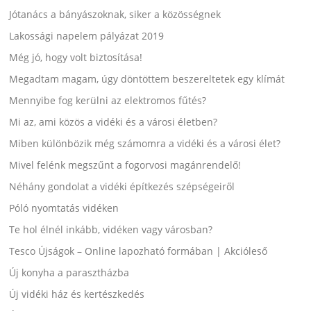
Jótanács a bányászoknak, siker a közösségnek
Lakossági napelem pályázat 2019
Még jó, hogy volt biztosítása!
Megadtam magam, úgy döntöttem beszereltetek egy klímát
Mennyibe fog kerülni az elektromos fűtés?
Mi az, ami közös a vidéki és a városi életben?
Miben különbözik még számomra a vidéki és a városi élet?
Mivel felénk megszűnt a fogorvosi magánrendelő!
Néhány gondolat a vidéki építkezés szépségeiről
Póló nyomtatás vidéken
Te hol élnél inkább, vidéken vagy városban?
Tesco Újságok – Online lapozható formában | Akcióleső
Új konyha a parasztházba
Új vidéki ház és kertészkedés