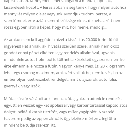
kapcsolatban. Könnyedén lehet válogatni a márkák, típusok,
kiszerelések között. A leírás abban is segítenek, hogy milyen autóhoz
mennyi és milyen olajat vegyünk. Mondjuk tudom, persze, a
szerelőmnek erre aztán semmi szüksége nincs, de néha azért nem
rossz egyben látni a képet, hogy mit, hol, merre, meddig…
Az árakon sem kell aggódni, mivel a kiszállítás 20.000 forint fölött
ingyenes! Hát annak, aki hivatás szerűen szerel, annak nem okoz
gondot ennyi pénzt elkölteni egy rendelés alkalmával, ugyanis
mindenféle autós holmiból feltöltheti a készleteit egyszerre, nem kell
érte elmennie, elhozza a futár. Nagyon kényelmes. És, 20 kilogramm
lehet egy csomag maximum, ami azért valljuk be, nem kevés, ha az
ember olyan csetreszeket rendelget, mint olajszűrők, autó fólia,
gyertyák, vagy izzók.
Mióta először vásároltunk innen, azóta gyakran adunk le rendelést
együtt: én veszek egy-két ápolással vagy karbantartással kapcsolatos
dolgot, például kárpit tisztítót, vagy műanyagápolót. A szerelő
haverom pedig az éppen aktuális ügyfeleihez mérten a legtöbb
mindent be tudja szerezni itt.