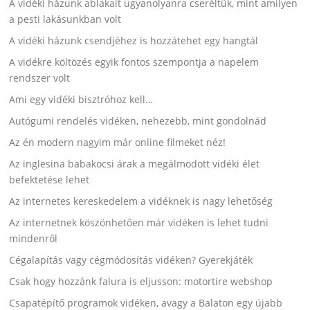
A vidéki házunk ablakait ugyanolyanra cseréltük, mint amilyen
a pesti lakásunkban volt
A vidéki házunk csendjéhez is hozzátehet egy hangtál
A vidékre költözés egyik fontos szempontja a napelem
rendszer volt
Ami egy vidéki bisztróhoz kell…
Autógumi rendelés vidéken, nehezebb, mint gondolnád
Az én modern nagyim már online filmeket néz!
Az inglesina babakocsi árak a megálmodott vidéki élet
befektetése lehet
Az internetes kereskedelem a vidéknek is nagy lehetőség
Az internetnek köszönhetően már vidéken is lehet tudni
mindenről
Cégalapítás vagy cégmódosítás vidéken? Gyerekjáték
Csak hogy hozzánk falura is eljusson: motortire webshop
Csapatépítő programok vidéken, avagy a Balaton egy újabb