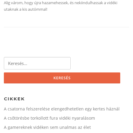
Alig várom, hogy újra hazamehessek, és nekiindulhassak a vidéki
utaknak a kis autómmal!
Keresés:
CIKKEK
A csatorna felszerelése elengedhetetlen egy kertes háznál
A csőtörésbe torkollott fura vidéki nyaralásom
A gamereknek vidéken sem unalmas az élet