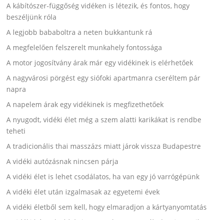
A kábítószer-függőség vidéken is létezik, és fontos, hogy
beszéljünk róla
A legjobb bababoltra a neten bukkantunk rá
A megfelelően felszerelt munkahely fontossága
A motor jogosítvány árak már egy vidékinek is elérhetőek
A nagyvárosi pörgést egy siófoki apartmanra cseréltem pár
napra
A napelem árak egy vidékinek is megfizethetőek
A nyugodt, vidéki élet még a szem alatti karikákat is rendbe
teheti
A tradicionális thai masszázs miatt járok vissza Budapestre
A vidéki autózásnak nincsen párja
A vidéki élet is lehet csodálatos, ha van egy jó varrógépünk
A vidéki élet után izgalmasak az egyetemi évek
A vidéki életből sem kell, hogy elmaradjon a kártyanyomtatás