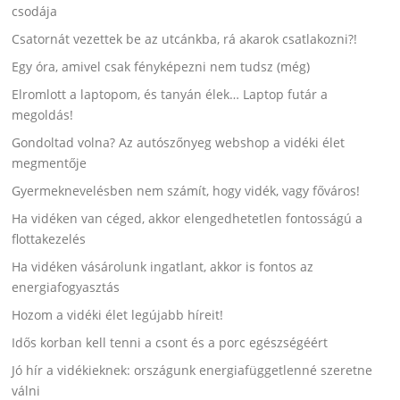
csodája
Csatornát vezettek be az utcánkba, rá akarok csatlakozni?!
Egy óra, amivel csak fényképezni nem tudsz (még)
Elromlott a laptopom, és tanyán élek… Laptop futár a
megoldás!
Gondoltad volna? Az autószőnyeg webshop a vidéki élet
megmentője
Gyermeknevelésben nem számít, hogy vidék, vagy főváros!
Ha vidéken van céged, akkor elengedhetetlen fontosságú a
flottakezelés
Ha vidéken vásárolunk ingatlant, akkor is fontos az
energiafogyasztás
Hozom a vidéki élet legújabb híreit!
Idős korban kell tenni a csont és a porc egészségéért
Jó hír a vidékieknek: országunk energiafüggetlenné szeretne
válni