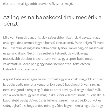
élettartammal, így több testvér is élvezheti majd.
Az inglesina babakocsi árak megérik a
pénzt
Mi olyan típusok vagyunk, akik szívesebben fizetnek ki egyszer nagy
összeget, de a termék legyen hosszú élettartamú, és ne kelljen fél éven
belül cserélni. Az inglesina babakocsik ilyenek, mivel nagyon masszívak
és garanciálisak. Nekünk a szettek is tetszett, de vidékre egy
masszívabb darabot is szerettünk volna, így a sport babakocsit
választottuk. Mellé pedig egy baba szempontból tökéletesen
kialakított mózeskosarat.
A sport babakocsi tágas helyet biztosít a gyerkőcnek, nagyobb korban
is, addig pedig mehet a kenguru. Jól rugózó babakocsiról van szó, így
nem lesz gond a rengeteg földút és erdei ösvény. Jó nagy pakolózsák
van a kocsi alatt, így lehet magunkkal vinni kulacsot, nasit, pulcsit stb. A
kupolatető pedig UV védős, és fel lehet szerelni rá esővédő burkot és
szúnyoghálót is, hogy a kicsi mindig védve legyen. Ami a legjobb, hogy