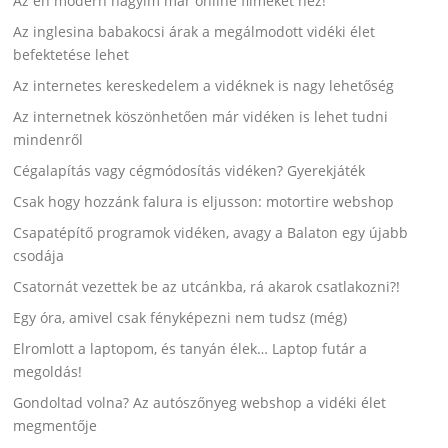
Az én modern nagyim már online filmeket néz!
Az inglesina babakocsi árak a megálmodott vidéki élet
befektetése lehet
Az internetes kereskedelem a vidéknek is nagy lehetőség
Az internetnek köszönhetően már vidéken is lehet tudni
mindenről
Cégalapítás vagy cégmódosítás vidéken? Gyerekjáték
Csak hogy hozzánk falura is eljusson: motortire webshop
Csapatépítő programok vidéken, avagy a Balaton egy újabb
csodája
Csatornát vezettek be az utcánkba, rá akarok csatlakozni?!
Egy óra, amivel csak fényképezni nem tudsz (még)
Elromlott a laptopom, és tanyán élek… Laptop futár a
megoldás!
Gondoltad volna? Az autószőnyeg webshop a vidéki élet
megmentője