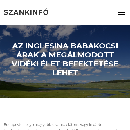
Ugrás
a
SZANKINFÓ
Menü
tartalomra
AZ INGLESINA BABAKOCSI
ÁRAK A MEGÁLMODOTT
VIDÉKI ÉLET BEFEKTETÉSE
LEHET
Budapesten egyre nagyobb divatnak látom, vagy inkább