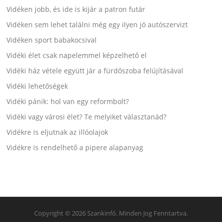
Vidéken jobb, és ide is kijár a patron futár
Vidéken sem lehet találni még egy ilyen jó autószervizt
Vidéken sport babakocsival
Vidéki élet csak napelemmel képzelhető el
Vidéki ház vétele együtt jár a fürdőszoba felújításával
Vidéki lehetőségek
Vidéki pánik: hol van egy reformbolt?
Vidéki vagy városi élet? Te melyiket választanád?
Vidékre is eljutnak az illóolajok
Vidékre is rendelhető a pipere alapanyag
Copyright © 2026 Szankinfó. Minden Jog Fenntartva.