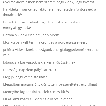
Gyermeknevelésben nem számít, hogy vidék, vagy főváros!
Ha vidéken van céged, akkor elengedhetetlen fontosságú a
flottakezelés
Ha vidéken vásárolunk ingatlant, akkor is fontos az
energiafogyasztás
Hozom a vidéki élet legújabb híreit!
Idős korban kell tenni a csont és a porc egészségéért
Jó hír a vidékieknek: országunk energiafüggetlenné szeretne
válni
Jótanács a bányászoknak, siker a közösségnek
Lakossági napelem pályázat 2019
Még jó, hogy volt biztosítása!
Megadtam magam, úgy döntöttem beszereltetek egy klímát
Mennyibe fog kerülni az elektromos fűtés?
Mi az, ami közös a vidéki és a városi életben?