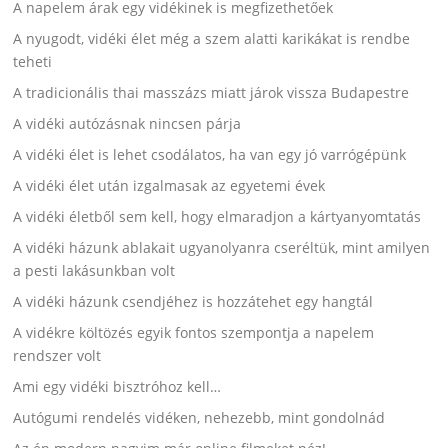
A napelem árak egy vidékinek is megfizethetőek
A nyugodt, vidéki élet még a szem alatti karikákat is rendbe
teheti
A tradicionális thai masszázs miatt járok vissza Budapestre
A vidéki autózásnak nincsen párja
A vidéki élet is lehet csodálatos, ha van egy jó varrógépünk
A vidéki élet után izgalmasak az egyetemi évek
A vidéki életből sem kell, hogy elmaradjon a kártyanyomtatás
A vidéki házunk ablakait ugyanolyanra cseréltük, mint amilyen
a pesti lakásunkban volt
A vidéki házunk csendjéhez is hozzátehet egy hangtál
A vidékre költözés egyik fontos szempontja a napelem
rendszer volt
Ami egy vidéki bisztróhoz kell…
Autógumi rendelés vidéken, nehezebb, mint gondolnád