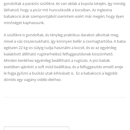
gondoltak a parázós szülőkre, és van ablak a kupola tetején, így mindig
láthatod, hogy a picúr mit huncutkodik a kocsiban. Az inglesina
babakocsi árak szempontjából szerintem ezért már megéri, hogy ilyen
minőséget kaphassunk.
A szülőkre is gondoltak, és tényleg praktikus darabot alkottak meg,
mivel a váz összecsukható, így könnyen befér a csomagtartóba. A baba
egészen 22 kg-os súlyig tudja használni a kocsit, és ez az egyénileg
kialakított állítható rugóterhelésű felfüggesztésnek köszönhető.
Minden kerékhez egyénileg beállítható a rugózás. A pici babák
esetében ajánlott a soft mód beállítása, és a felfüggesztés emelő ereje
le fogja győzni a buckás utak kihívásait is. Ez a babakocsi a legjobb
döntés egy vagány vidéki élethez.
Keresés: