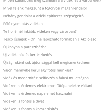
Miben különbözik még számomra a vidéki és a városi élet?
Mivel felénk megszűnt a fogorvosi magánrendelő!
Néhány gondolat a vidéki építkezés szépségeiről
Póló nyomtatás vidéken
Te hol élnél inkább, vidéken vagy városban?
Tesco Újságok – Online lapozható formában | Akcióleső
Új konyha a parasztházba
Új vidéki ház és kertészkedés
Újságíróként sok újdonsággal kell megismerkednem
Vajon mennyibe kerül egy fotós munkája?
Vidék és modernitás: selfie-zés a falusi mulatságon
Vidéken is érdemes elektromos fűtőpanelekre váltani
Vidéken is érdemes napelemet használni
Vidéken is fontos a divat
Vidéken is fontos a korszerűsítés