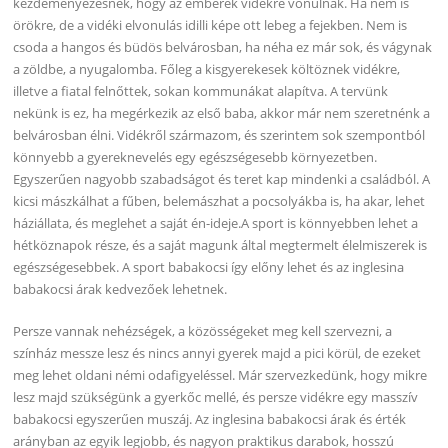
kezdeményezésnek, hogy az emberek vidékre vonulnak. Ha nem is
örökre, de a vidéki elvonulás idilli képe ott lebeg a fejekben. Nem is
csoda a hangos és büdös belvárosban, ha néha ez már sok, és vágynak
a zöldbe, a nyugalomba. Főleg a kisgyerekesek költöznek vidékre,
illetve a fiatal felnőttek, sokan kommunákat alapítva. A tervünk
nekünk is ez, ha megérkezik az első baba, akkor már nem szeretnénk a
belvárosban élni. Vidékről származom, és szerintem sok szempontból
könnyebb a gyereknevelés egy egészségesebb környezetben.
Egyszerűen nagyobb szabadságot és teret kap mindenki a családból. A
kicsi mászkálhat a fűben, belemászhat a pocsolyákba is, ha akar, lehet
háziállata, és meglehet a saját én-ideje.A sport is könnyebben lehet a
hétköznapok része, és a saját magunk által megtermelt élelmiszerek is
egészségesebbek. A sport babakocsi így előny lehet és az inglesina
babakocsi árak kedvezőek lehetnek.
Persze vannak nehézségek, a közösségeket meg kell szervezni, a
színház messze lesz és nincs annyi gyerek majd a pici körül, de ezeket
meg lehet oldani némi odafigyeléssel. Már szervezkedünk, hogy mikre
lesz majd szükségünk a gyerkőc mellé, és persze vidékre egy masszív
babakocsi egyszerűen muszáj. Az inglesina babakocsi árak és érték
arányban az egyik legjobb, és nagyon praktikus darabok, hosszú