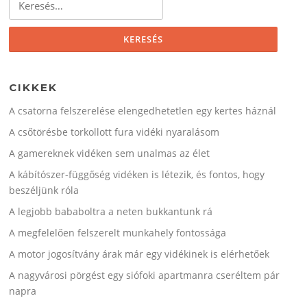
CIKKEK
A csatorna felszerelése elengedhetetlen egy kertes háznál
A csőtörésbe torkollott fura vidéki nyaralásom
A gamereknek vidéken sem unalmas az élet
A kábítószer-függőség vidéken is létezik, és fontos, hogy
beszéljünk róla
A legjobb bababoltra a neten bukkantunk rá
A megfelelően felszerelt munkahely fontossága
A motor jogosítvány árak már egy vidékinek is elérhetőek
A nagyvárosi pörgést egy siófoki apartmanra cseréltem pár
napra