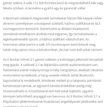
gamer székre. A szék 112 320 forintba kerül és megrendelhető kék vagy
fekete színben. A termékre a gyártó egy év garanciát vállal.
A Bestmart oldaláról megrendelt termékeket három féle képpen lehet
átvenni: személyesen a budapesti üzletből, házhoz szállítással és GLS
csomagponton keresztül. Szerencsére az általam kiválasztott
terméknél mindhárom átvételi mód ingyenes, így természetesen a
legkényelmesebb opciót, a házhoz szállítást választottam. Az
internetes oldal szerint a szék 3-5 munkanapon belül érkezik meg,
tehát még sajnos nincs a birtokomban, de már nem kell sokat várnom.
Az X Rocker Infiniti 2.1 gamer székben a különleges jellemzői tetszettek
meg igazán. A széknek 2.1-es fejtámlára szerelt audiorendszere van,
háttámlára szerelt mélynyomója a mély hangzáshoz, dedikált vibrációs
motorokkal rendelkezik, a hang vezeték nélküli, tehát Bluetooth
kapcsolattal is rendelkezik. Mindezek mellett jó a talapzata, párnázott
kartámaszai vannak, az egyszerű tárolás érdekében pedig még
összecsukható is. A tisztításával sem kell sokat bajlódni, ugyanis
könnyen letörölhető anyaggal van bevonva. Az X Rocker Infiniti 2.1 a
PlayStation játékrendszerek hivatalosan engedélyezett játékszéke, ami
szerintem nagyon menő.