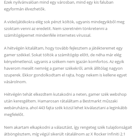
Ezek nyilvánvalóan mind egy városban, mind egy kis faluban
egyformán élvezhetők.
A videójátékokra elég sok pénzt költök, ugyanis mindegyikből meg
szoktam venni az eredetit. Nem szeretném tönkretenni a
számítógépemet mindenféle internetes vírussal.
A hétvégén kitaláltam, hogy tovább fejlesztem a játékteremet egy
gamer székkel. Sokat töltök a számítógép előtt, de néha már elég
kényelmetlenül, ugyanis a székem nem igazán komfortos. Az egyik
haverom mesélt nemrég a gamer székekről, amik állítólag nagyon
szuperek. Ekkor gondolkodtam el rajta, hogy nekem is kellene egyet
vásárolnom.
Hétvégén tehát elkezdtem kutakodni a neten, gamer szék webshop
után keresgéltem. Hamarosan rátaláltam a Bestmarkt műszaki
webáruházra, ahol 443 fajta szék közül lehet kiválasztani a leginkább
megfelelőt.
Nem akartam elkapkodni a választást, így rengeteg szék tulajdonságait
átböngésztem, míg végül sikerült rátalálnom az X Rocker Infiniti 2.1