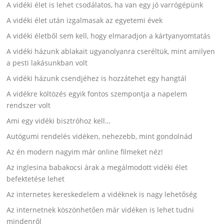
A vidéki élet is lehet csodálatos, ha van egy jó varrógépünk
A vidéki élet után izgalmasak az egyetemi évek
A vidéki életből sem kell, hogy elmaradjon a kártyanyomtatás
A vidéki házunk ablakait ugyanolyanra cseréltük, mint amilyen
a pesti lakásunkban volt
A vidéki házunk csendjéhez is hozzátehet egy hangtál
A vidékre költözés egyik fontos szempontja a napelem
rendszer volt
Ami egy vidéki bisztróhoz kell…
Autógumi rendelés vidéken, nehezebb, mint gondolnád
Az én modern nagyim már online filmeket néz!
Az inglesina babakocsi árak a megálmodott vidéki élet
befektetése lehet
Az internetes kereskedelem a vidéknek is nagy lehetőség
Az internetnek köszönhetően már vidéken is lehet tudni
mindenről