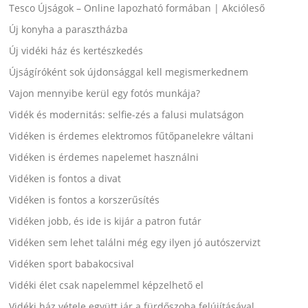
Tesco Újságok – Online lapozható formában | Akcióleső
Új konyha a parasztházba
Új vidéki ház és kertészkedés
Újságíróként sok újdonsággal kell megismerkednem
Vajon mennyibe kerül egy fotós munkája?
Vidék és modernitás: selfie-zés a falusi mulatságon
Vidéken is érdemes elektromos fűtőpanelekre váltani
Vidéken is érdemes napelemet használni
Vidéken is fontos a divat
Vidéken is fontos a korszerűsítés
Vidéken jobb, és ide is kijár a patron futár
Vidéken sem lehet találni még egy ilyen jó autószervizt
Vidéken sport babakocsival
Vidéki élet csak napelemmel képzelhető el
Vidéki ház vétele együtt jár a fürdőszoba felújításával