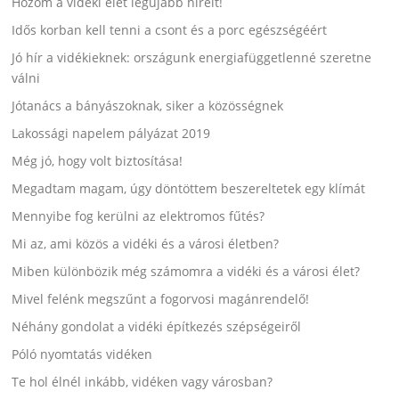
Hozom a vidéki élet legújabb híreit!
Idős korban kell tenni a csont és a porc egészségéért
Jó hír a vidékieknek: országunk energiafüggetlenné szeretne
válni
Jótanács a bányászoknak, siker a közösségnek
Lakossági napelem pályázat 2019
Még jó, hogy volt biztosítása!
Megadtam magam, úgy döntöttem beszereltetek egy klímát
Mennyibe fog kerülni az elektromos fűtés?
Mi az, ami közös a vidéki és a városi életben?
Miben különbözik még számomra a vidéki és a városi élet?
Mivel felénk megszűnt a fogorvosi magánrendelő!
Néhány gondolat a vidéki építkezés szépségeiről
Póló nyomtatás vidéken
Te hol élnél inkább, vidéken vagy városban?