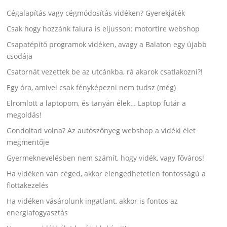
Cégalapítás vagy cégmódosítás vidéken? Gyerekjáték
Csak hogy hozzánk falura is eljusson: motortire webshop
Csapatépítő programok vidéken, avagy a Balaton egy újabb
csodája
Csatornát vezettek be az utcánkba, rá akarok csatlakozni?!
Egy óra, amivel csak fényképezni nem tudsz (még)
Elromlott a laptopom, és tanyán élek… Laptop futár a
megoldás!
Gondoltad volna? Az autószőnyeg webshop a vidéki élet
megmentője
Gyermeknevelésben nem számít, hogy vidék, vagy főváros!
Ha vidéken van céged, akkor elengedhetetlen fontosságú a
flottakezelés
Ha vidéken vásárolunk ingatlant, akkor is fontos az
energiafogyasztás