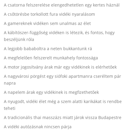
A csatorna felszerelése elengedhetetlen egy kertes háznál
A csőtörésbe torkollott fura vidéki nyaralásom
A gamereknek vidéken sem unalmas az élet
A kábítószer-függőség vidéken is létezik, és fontos, hogy
beszéljünk róla
A legjobb bababoltra a neten bukkantunk rá
A megfelelően felszerelt munkahely fontossága
A motor jogosítvány árak már egy vidékinek is elérhetőek
A nagyvárosi pörgést egy siófoki apartmanra cseréltem pár
napra
A napelem árak egy vidékinek is megfizethetőek
A nyugodt, vidéki élet még a szem alatti karikákat is rendbe
teheti
A tradicionális thai masszázs miatt járok vissza Budapestre
A vidéki autózásnak nincsen párja