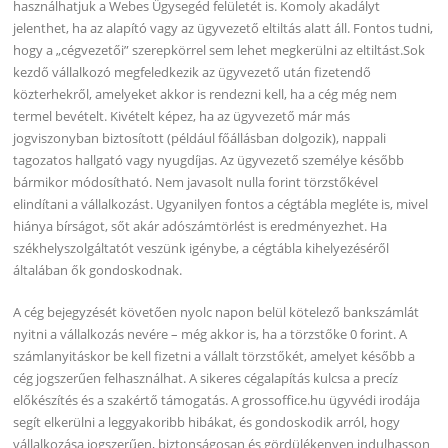
használhatjuk a Webes Ügysegéd felületét is. Komoly akadályt
jelenthet, ha az alapító vagy az ügyvezető eltiltás alatt áll. Fontos tudni,
hogy a „cégvezetői” szerepkörrel sem lehet megkerülni az eltiltást.Sok
kezdő vállalkozó megfeledkezik az ügyvezető után fizetendő
közterhekről, amelyeket akkor is rendezni kell, ha a cég még nem
termel bevételt. Kivételt képez, ha az ügyvezető már más
jogviszonyban biztosított (például főállásban dolgozik), nappali
tagozatos hallgató vagy nyugdíjas. Az ügyvezető személye később
bármikor módosítható. Nem javasolt nulla forint törzstőkével
elindítani a vállalkozást. Ugyanilyen fontos a cégtábla megléte is, mivel
hiánya bírságot, sőt akár adószámtörlést is eredményezhet. Ha
székhelyszolgáltatót veszünk igénybe, a cégtábla kihelyezéséről
általában ők gondoskodnak.
A cég bejegyzését követően nyolc napon belül kötelező bankszámlát
nyitni a vállalkozás nevére – még akkor is, ha a törzstőke 0 forint. A
számlanyitáskor be kell fizetni a vállalt törzstőkét, amelyet később a
cég jogszerűen felhasználhat. A sikeres cégalapítás kulcsa a precíz
előkészítés és a szakértő támogatás. A grossoffice.hu ügyvédi irodája
segít elkerülni a leggyakoribb hibákat, és gondoskodik arról, hogy
vállalkozása jogszerűen, biztonságosan és gördülékenyen indulhasson