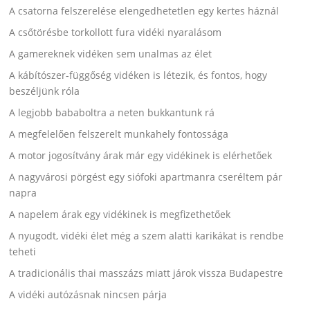
A csatorna felszerelése elengedhetetlen egy kertes háznál
A csőtörésbe torkollott fura vidéki nyaralásom
A gamereknek vidéken sem unalmas az élet
A kábítószer-függőség vidéken is létezik, és fontos, hogy
beszéljünk róla
A legjobb bababoltra a neten bukkantunk rá
A megfelelően felszerelt munkahely fontossága
A motor jogosítvány árak már egy vidékinek is elérhetőek
A nagyvárosi pörgést egy siófoki apartmanra cseréltem pár
napra
A napelem árak egy vidékinek is megfizethetőek
A nyugodt, vidéki élet még a szem alatti karikákat is rendbe
teheti
A tradicionális thai masszázs miatt járok vissza Budapestre
A vidéki autózásnak nincsen párja