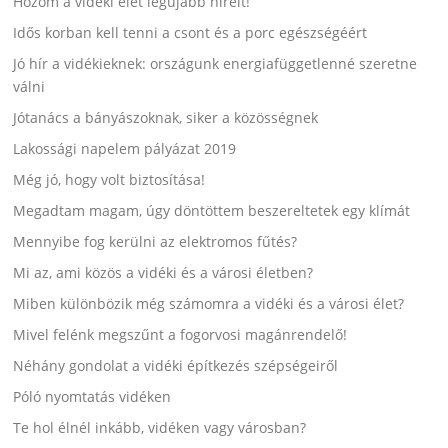
Hozom a vidéki élet legújabb híreit!
Idős korban kell tenni a csont és a porc egészségéért
Jó hír a vidékieknek: országunk energiafüggetlenné szeretne
válni
Jótanács a bányászoknak, siker a közösségnek
Lakossági napelem pályázat 2019
Még jó, hogy volt biztosítása!
Megadtam magam, úgy döntöttem beszereltetek egy klímát
Mennyibe fog kerülni az elektromos fűtés?
Mi az, ami közös a vidéki és a városi életben?
Miben különbözik még számomra a vidéki és a városi élet?
Mivel felénk megszűnt a fogorvosi magánrendelő!
Néhány gondolat a vidéki építkezés szépségeiről
Póló nyomtatás vidéken
Te hol élnél inkább, vidéken vagy városban?