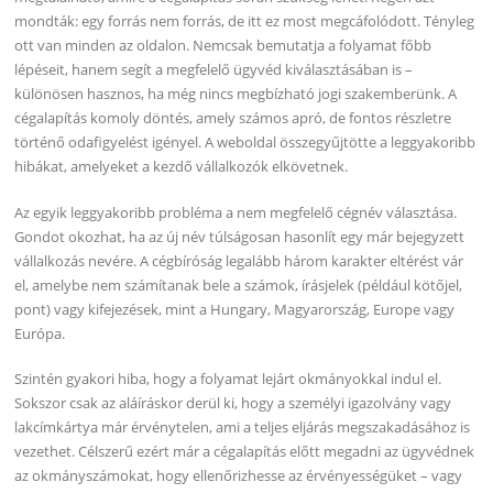
mondták: egy forrás nem forrás, de itt ez most megcáfolódott. Tényleg
ott van minden az oldalon. Nemcsak bemutatja a folyamat főbb
lépéseit, hanem segít a megfelelő ügyvéd kiválasztásában is –
különösen hasznos, ha még nincs megbízható jogi szakemberünk. A
cégalapítás komoly döntés, amely számos apró, de fontos részletre
történő odafigyelést igényel. A weboldal összegyűjtötte a leggyakoribb
hibákat, amelyeket a kezdő vállalkozók elkövetnek.
Az egyik leggyakoribb probléma a nem megfelelő cégnév választása.
Gondot okozhat, ha az új név túlságosan hasonlít egy már bejegyzett
vállalkozás nevére. A cégbíróság legalább három karakter eltérést vár
el, amelybe nem számítanak bele a számok, írásjelek (például kötőjel,
pont) vagy kifejezések, mint a Hungary, Magyarország, Europe vagy
Európa.
Szintén gyakori hiba, hogy a folyamat lejárt okmányokkal indul el.
Sokszor csak az aláíráskor derül ki, hogy a személyi igazolvány vagy
lakcímkártya már érvénytelen, ami a teljes eljárás megszakadásához is
vezethet. Célszerű ezért már a cégalapítás előtt megadni az ügyvédnek
az okmányszámokat, hogy ellenőrizhesse az érvényességüket – vagy