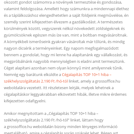
okozott gondot számomra a növények termesztése és gondozása,
valamint feldolgozása. Amellett hogy számunkra a mindennapi élethez
és a táplálkozáshoz elengedhetetlen a saját földjeink megművelése, én
személy szerint kifejezetten élvezem a gazdálkodást. A természetes
körülmények között, vegyszerek nélkül növekedett zöldségeknek és
gyümölcsöknek egészen más íze van, mint a boltban megvásároltnak.
A környékbeli ismerőseink gyakran vásároltak már tőlünk, és mindig
nagyon dicsérik a terményeinket. Egy napom megfogalmazódott
bennem a gondolat, hogy mi lenne ha alapítanánk egy vállalkozást, és
megpróbálnánk nagyobb mennyiségben is eladni amit termesztünk.
Céget alapítani azonban nem olyan könnyű mint amilyennek tűnik.
Nemrég egy barátunk elküldte a
Cégalapítás TOP 10+1 hiba –
székhelyszolgáltatás 2.190 Ft /hó-tól
linket, amely a grossoffice.hu
weboldalára vezetett. Itt részletesen leírják, melyek lehetnek a
cégalapításkor leggyakrabban elkövetett hibák, illetve mikre érdemes
kifejezetten odafigyelni.
Amikor megnyitottam a „Cégalapítás TOP 10+1 hiba –
székhelyszolgáltatás 2.190 Ft /hó-tól” linket, láttam hogy
a grossoffice.hu weboldalán bizony minden lényeges információ
megtalálható, amire a cégalapítás során szükség lehet. Régen azt