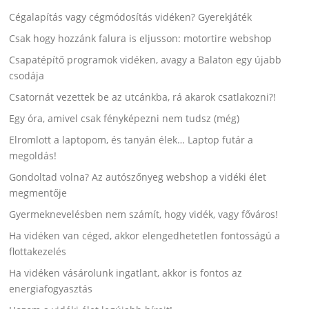
Cégalapítás vagy cégmódosítás vidéken? Gyerekjáték
Csak hogy hozzánk falura is eljusson: motortire webshop
Csapatépítő programok vidéken, avagy a Balaton egy újabb
csodája
Csatornát vezettek be az utcánkba, rá akarok csatlakozni?!
Egy óra, amivel csak fényképezni nem tudsz (még)
Elromlott a laptopom, és tanyán élek… Laptop futár a
megoldás!
Gondoltad volna? Az autószőnyeg webshop a vidéki élet
megmentője
Gyermeknevelésben nem számít, hogy vidék, vagy főváros!
Ha vidéken van céged, akkor elengedhetetlen fontosságú a
flottakezelés
Ha vidéken vásárolunk ingatlant, akkor is fontos az
energiafogyasztás