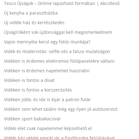
Tesco Újságok – Online lapozható formában | Akcióleső
Új konyha a parasztházba
Új vidéki ház és kertészkedés
Újságíróként sok újdonsággal kell megismerkednem
Vajon mennyibe kerül egy fotós munkája?
Vidék és modernitás: selfie-zés a falusi mulatságon
Vidéken is érdemes elektromos fűtőpanelekre váltani
Vidéken is érdemes napelemet használni
Vidéken is fontos a divat
Vidéken is fontos a korszerűsítés
Vidéken jobb, és ide is kijár a patron futár
Vidéken sem lehet találni még egy ilyen jó autószervizt
Vidéken sport babakocsival
Vidéki élet csak napelemmel képzelhető el
Vidéki ház vétele együtt jár a fürdőszoba felújításával