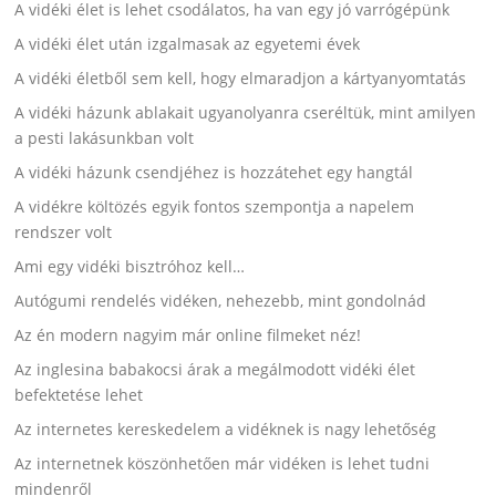
A vidéki élet is lehet csodálatos, ha van egy jó varrógépünk
A vidéki élet után izgalmasak az egyetemi évek
A vidéki életből sem kell, hogy elmaradjon a kártyanyomtatás
A vidéki házunk ablakait ugyanolyanra cseréltük, mint amilyen
a pesti lakásunkban volt
A vidéki házunk csendjéhez is hozzátehet egy hangtál
A vidékre költözés egyik fontos szempontja a napelem
rendszer volt
Ami egy vidéki bisztróhoz kell…
Autógumi rendelés vidéken, nehezebb, mint gondolnád
Az én modern nagyim már online filmeket néz!
Az inglesina babakocsi árak a megálmodott vidéki élet
befektetése lehet
Az internetes kereskedelem a vidéknek is nagy lehetőség
Az internetnek köszönhetően már vidéken is lehet tudni
mindenről