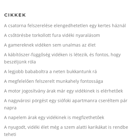
CIKKEK
A csatorna felszerelése elengedhetetlen egy kertes háznál
A csőtörésbe torkollott fura vidéki nyaralásom
A gamereknek vidéken sem unalmas az élet
A kábítószer-függőség vidéken is létezik, és fontos, hogy
beszéljünk róla
A legjobb bababoltra a neten bukkantunk rá
A megfelelően felszerelt munkahely fontossága
A motor jogosítvány árak már egy vidékinek is elérhetőek
A nagyvárosi pörgést egy siófoki apartmanra cseréltem pár
napra
A napelem árak egy vidékinek is megfizethetőek
A nyugodt, vidéki élet még a szem alatti karikákat is rendbe
teheti