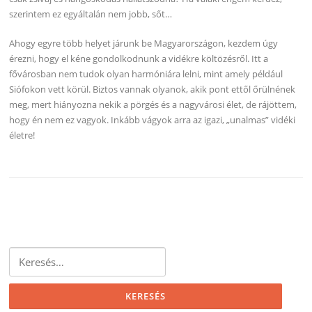
szerintem ez egyáltalán nem jobb, sőt…
Ahogy egyre több helyet járunk be Magyarországon, kezdem úgy
érezni, hogy el kéne gondolkodnunk a vidékre költözésről. Itt a
fővárosban nem tudok olyan harmóniára lelni, mint amely például
Siófokon vett körül. Biztos vannak olyanok, akik pont ettől őrülnének
meg, mert hiányozna nekik a pörgés és a nagyvárosi élet, de rájöttem,
hogy én nem ez vagyok. Inkább vágyok arra az igazi, „unalmas” vidéki
életre!
Keresés: