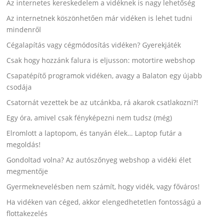
Az internetes kereskedelem a vidéknek is nagy lehetőség
Az internetnek köszönhetően már vidéken is lehet tudni
mindenről
Cégalapítás vagy cégmódosítás vidéken? Gyerekjáték
Csak hogy hozzánk falura is eljusson: motortire webshop
Csapatépítő programok vidéken, avagy a Balaton egy újabb
csodája
Csatornát vezettek be az utcánkba, rá akarok csatlakozni?!
Egy óra, amivel csak fényképezni nem tudsz (még)
Elromlott a laptopom, és tanyán élek… Laptop futár a
megoldás!
Gondoltad volna? Az autószőnyeg webshop a vidéki élet
megmentője
Gyermeknevelésben nem számít, hogy vidék, vagy főváros!
Ha vidéken van céged, akkor elengedhetetlen fontosságú a
flottakezelés