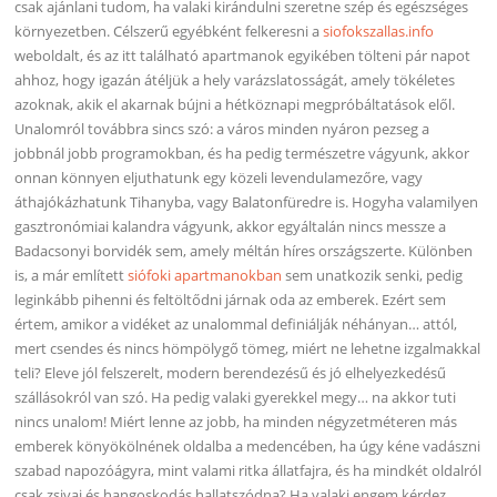
csak ajánlani tudom, ha valaki kirándulni szeretne szép és egészséges
környezetben. Célszerű egyébként felkeresni a
siofokszallas.info
weboldalt, és az itt található apartmanok egyikében tölteni pár napot
ahhoz, hogy igazán átéljük a hely varázslatosságát, amely tökéletes
azoknak, akik el akarnak bújni a hétköznapi megpróbáltatások elől.
Unalomról továbbra sincs szó: a város minden nyáron pezseg a
jobbnál jobb programokban, és ha pedig természetre vágyunk, akkor
onnan könnyen eljuthatunk egy közeli levendulamezőre, vagy
áthajókázhatunk Tihanyba, vagy Balatonfüredre is. Hogyha valamilyen
gasztronómiai kalandra vágyunk, akkor egyáltalán nincs messze a
Badacsonyi borvidék sem, amely méltán híres országszerte. Különben
is, a már említett
siófoki apartmanokban
sem unatkozik senki, pedig
leginkább pihenni és feltöltődni járnak oda az emberek. Ezért sem
értem, amikor a vidéket az unalommal definiálják néhányan… attól,
mert csendes és nincs hömpölygő tömeg, miért ne lehetne izgalmakkal
teli? Eleve jól felszerelt, modern berendezésű és jó elhelyezkedésű
szállásokról van szó. Ha pedig valaki gyerekkel megy… na akkor tuti
nincs unalom! Miért lenne az jobb, ha minden négyzetméteren más
emberek könyökölnének oldalba a medencében, ha úgy kéne vadászni
szabad napozóágyra, mint valami ritka állatfajra, és ha mindkét oldalról
csak zsivaj és hangoskodás hallatszódna? Ha valaki engem kérdez,