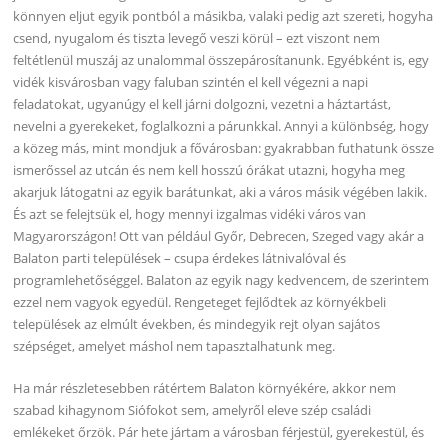
könnyen eljut egyik pontból a másikba, valaki pedig azt szereti, hogyha
csend, nyugalom és tiszta levegő veszi körül – ezt viszont nem
feltétlenül muszáj az unalommal összepárosítanunk. Egyébként is, egy
vidék kisvárosban vagy faluban szintén el kell végezni a napi
feladatokat, ugyanúgy el kell járni dolgozni, vezetni a háztartást,
nevelni a gyerekeket, foglalkozni a párunkkal. Annyi a különbség, hogy
a közeg más, mint mondjuk a fővárosban: gyakrabban futhatunk össze
ismerőssel az utcán és nem kell hosszú órákat utazni, hogyha meg
akarjuk látogatni az egyik barátunkat, aki a város másik végében lakik.
És azt se felejtsük el, hogy mennyi izgalmas vidéki város van
Magyarországon! Ott van például Győr, Debrecen, Szeged vagy akár a
Balaton parti települések – csupa érdekes látnivalóval és
programlehetőséggel. Balaton az egyik nagy kedvencem, de szerintem
ezzel nem vagyok egyedül. Rengeteget fejlődtek az környékbeli
települések az elmúlt években, és mindegyik rejt olyan sajátos
szépséget, amelyet máshol nem tapasztalhatunk meg.
Ha már részletesebben rátértem Balaton környékére, akkor nem
szabad kihagynom Siófokot sem, amelyről eleve szép családi
emlékeket őrzök. Pár hete jártam a városban férjestül, gyerekestül, és