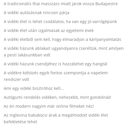
A tradicionális thai masszázs miatt járok vissza Budapestre
A vidéki autózásnak nincsen párja
A vidéki élet is lehet csodálatos, ha van egy jó varrógépünk
A vidéki élet után izgalmasak az egyetemi évek
A vidéki életből sem kell, hogy elmaradjon a kártyanyomtatás
A vidéki házunk ablakait ugyanolyanra cseréltük, mint amilyen
a pesti lakásunkban volt
A vidéki házunk csendjéhez is hozzátehet egy hangtál
A vidékre költözés egyik fontos szempontja a napelem
rendszer volt
Ami egy vidéki bisztróhoz kell…
Autógumi rendelés vidéken, nehezebb, mint gondolnád
Az én modern nagyim már online filmeket néz!
Az inglesina babakocsi árak a megálmodott vidéki élet
befektetése lehet