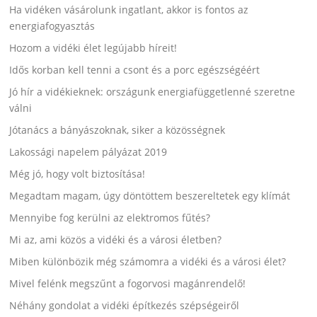
Ha vidéken vásárolunk ingatlant, akkor is fontos az
energiafogyasztás
Hozom a vidéki élet legújabb híreit!
Idős korban kell tenni a csont és a porc egészségéért
Jó hír a vidékieknek: országunk energiafüggetlenné szeretne
válni
Jótanács a bányászoknak, siker a közösségnek
Lakossági napelem pályázat 2019
Még jó, hogy volt biztosítása!
Megadtam magam, úgy döntöttem beszereltetek egy klímát
Mennyibe fog kerülni az elektromos fűtés?
Mi az, ami közös a vidéki és a városi életben?
Miben különbözik még számomra a vidéki és a városi élet?
Mivel felénk megszűnt a fogorvosi magánrendelő!
Néhány gondolat a vidéki építkezés szépségeiről