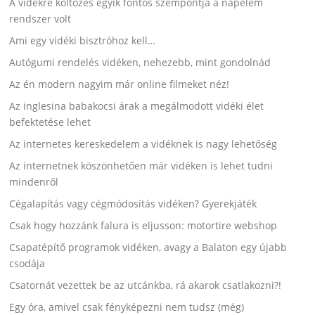
A vidékre költözés egyik fontos szempontja a napelem
rendszer volt
Ami egy vidéki bisztróhoz kell…
Autógumi rendelés vidéken, nehezebb, mint gondolnád
Az én modern nagyim már online filmeket néz!
Az inglesina babakocsi árak a megálmodott vidéki élet
befektetése lehet
Az internetes kereskedelem a vidéknek is nagy lehetőség
Az internetnek köszönhetően már vidéken is lehet tudni
mindenről
Cégalapítás vagy cégmódosítás vidéken? Gyerekjáték
Csak hogy hozzánk falura is eljusson: motortire webshop
Csapatépítő programok vidéken, avagy a Balaton egy újabb
csodája
Csatornát vezettek be az utcánkba, rá akarok csatlakozni?!
Egy óra, amivel csak fényképezni nem tudsz (még)