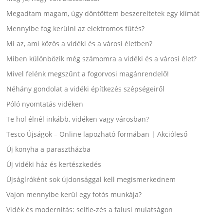
Megadtam magam, úgy döntöttem beszereltetek egy klímát
Mennyibe fog kerülni az elektromos fűtés?
Mi az, ami közös a vidéki és a városi életben?
Miben különbözik még számomra a vidéki és a városi élet?
Mivel felénk megszűnt a fogorvosi magánrendelő!
Néhány gondolat a vidéki építkezés szépségeiről
Póló nyomtatás vidéken
Te hol élnél inkább, vidéken vagy városban?
Tesco Újságok – Online lapozható formában | Akcióleső
Új konyha a parasztházba
Új vidéki ház és kertészkedés
Újságíróként sok újdonsággal kell megismerkednem
Vajon mennyibe kerül egy fotós munkája?
Vidék és modernitás: selfie-zés a falusi mulatságon