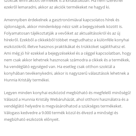
szoktak lenni akciós termékek is a kínálatukban. Ha nem szeretnél
ezekről lemaradni, akkor az akciók termékeket ne hagyd ki.
Amennyiben érdekelnek a gasztronómiával kapcsolatos hírek és
újdonságok, akkor mindenképp nézz szét a bejegyzéseik között is.
Folyamatosan tájékoztatják a vevőiket az aktualitásokról és az új
hírekről. Ezekből a cikkekből többet megtudhatsz a különféle konyhai
eszközökről, illetve hasznos praktikákat és trükköket sajátíthatsz el.
Ami még jó hír ezekkel a bejegyzésekkel és a céggel kapcsolatban, hogy
nem csak akkor lehetnek hasznosak számodra a cikkek és a termékek,
ha vendéglátó egységed van. Ha esetleg csak otthon szoktál a
konyhában tevékenykedni, akkor is nagyszerű választások lehetnek a
Hunnia Kristály termékei.
Legyen minden konyhai eszközöd megbízható és megfelelő minőségű!
Válaszd a Hunnia Kristály Webáruházát, ahol otthoni használatra és a
vendéglátó helyedre is megvásárolhatod a szükséges termékeket.
Válogass kedvedre a 9.000 termék közül és élvezd a minőségi és
megbízható eszközök előnyeit.