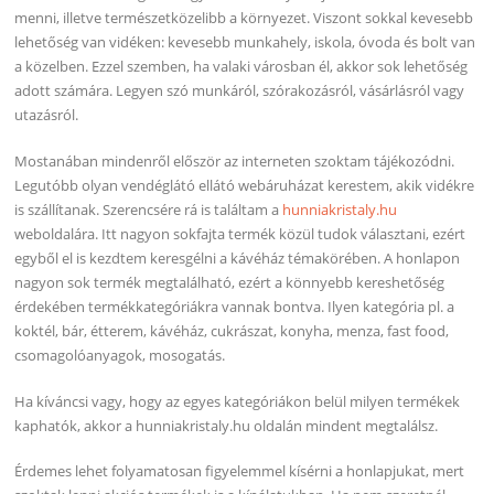
menni, illetve természetközelibb a környezet. Viszont sokkal kevesebb
lehetőség van vidéken: kevesebb munkahely, iskola, óvoda és bolt van
a közelben. Ezzel szemben, ha valaki városban él, akkor sok lehetőség
adott számára. Legyen szó munkáról, szórakozásról, vásárlásról vagy
utazásról.
Mostanában mindenről először az interneten szoktam tájékozódni.
Legutóbb olyan vendéglátó ellátó webáruházat kerestem, akik vidékre
is szállítanak. Szerencsére rá is találtam a
hunniakristaly.hu
weboldalára. Itt nagyon sokfajta termék közül tudok választani, ezért
egyből el is kezdtem keresgélni a kávéház témakörében. A honlapon
nagyon sok termék megtalálható, ezért a könnyebb kereshetőség
érdekében termékkategóriákra vannak bontva. Ilyen kategória pl. a
koktél, bár, étterem, kávéház, cukrászat, konyha, menza, fast food,
csomagolóanyagok, mosogatás.
Ha kíváncsi vagy, hogy az egyes kategóriákon belül milyen termékek
kaphatók, akkor a hunniakristaly.hu oldalán mindent megtalálsz.
Érdemes lehet folyamatosan figyelemmel kísérni a honlapjukat, mert