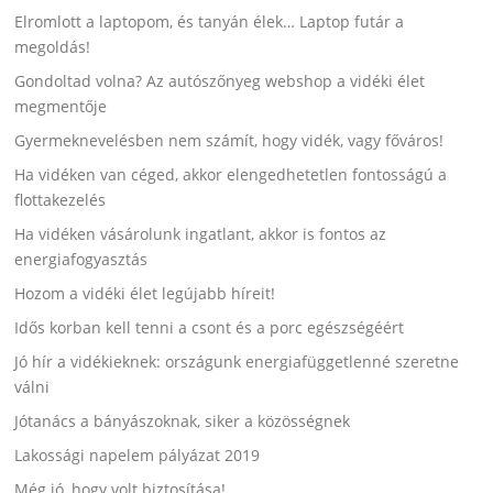
Elromlott a laptopom, és tanyán élek… Laptop futár a
megoldás!
Gondoltad volna? Az autószőnyeg webshop a vidéki élet
megmentője
Gyermeknevelésben nem számít, hogy vidék, vagy főváros!
Ha vidéken van céged, akkor elengedhetetlen fontosságú a
flottakezelés
Ha vidéken vásárolunk ingatlant, akkor is fontos az
energiafogyasztás
Hozom a vidéki élet legújabb híreit!
Idős korban kell tenni a csont és a porc egészségéért
Jó hír a vidékieknek: országunk energiafüggetlenné szeretne
válni
Jótanács a bányászoknak, siker a közösségnek
Lakossági napelem pályázat 2019
Még jó, hogy volt biztosítása!