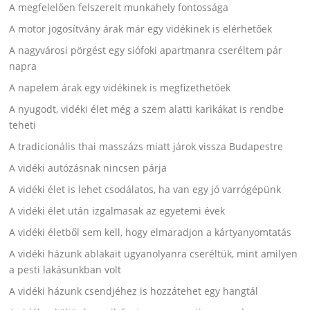
A megfelelően felszerelt munkahely fontossága
A motor jogosítvány árak már egy vidékinek is elérhetőek
A nagyvárosi pörgést egy siófoki apartmanra cseréltem pár
napra
A napelem árak egy vidékinek is megfizethetőek
A nyugodt, vidéki élet még a szem alatti karikákat is rendbe
teheti
A tradicionális thai masszázs miatt járok vissza Budapestre
A vidéki autózásnak nincsen párja
A vidéki élet is lehet csodálatos, ha van egy jó varrógépünk
A vidéki élet után izgalmasak az egyetemi évek
A vidéki életből sem kell, hogy elmaradjon a kártyanyomtatás
A vidéki házunk ablakait ugyanolyanra cseréltük, mint amilyen
a pesti lakásunkban volt
A vidéki házunk csendjéhez is hozzátehet egy hangtál