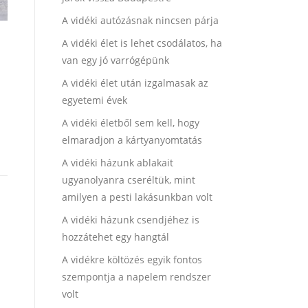
A vidéki autózásnak nincsen párja
A vidéki élet is lehet csodálatos, ha
van egy jó varrógépünk
A vidéki élet után izgalmasak az
egyetemi évek
A vidéki életből sem kell, hogy
elmaradjon a kártyanyomtatás
A vidéki házunk ablakait
ugyanolyanra cseréltük, mint
amilyen a pesti lakásunkban volt
A vidéki házunk csendjéhez is
hozzátehet egy hangtál
A vidékre költözés egyik fontos
szempontja a napelem rendszer
volt