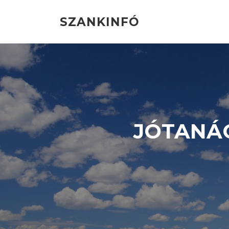
Ugrás
a
SZANKINFÓ
tartalomra
JÓTANÁC