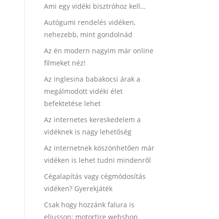
Ami egy vidéki bisztróhoz kell…
Autógumi rendelés vidéken,
nehezebb, mint gondolnád
Az én modern nagyim már online
filmeket néz!
Az inglesina babakocsi árak a
megálmodott vidéki élet
befektetése lehet
Az internetes kereskedelem a
vidéknek is nagy lehetőség
Az internetnek köszönhetően már
vidéken is lehet tudni mindenről
Cégalapítás vagy cégmódosítás
vidéken? Gyerekjáték
Csak hogy hozzánk falura is
eljusson: motortire webshop