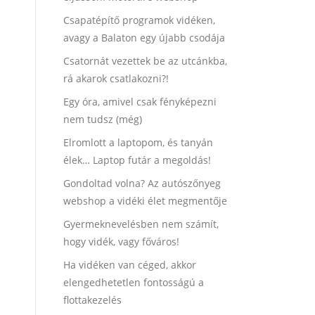
Csapatépítő programok vidéken,
avagy a Balaton egy újabb csodája
Csatornát vezettek be az utcánkba,
rá akarok csatlakozni?!
Egy óra, amivel csak fényképezni
nem tudsz (még)
Elromlott a laptopom, és tanyán
élek… Laptop futár a megoldás!
Gondoltad volna? Az autószőnyeg
webshop a vidéki élet megmentője
Gyermeknevelésben nem számít,
hogy vidék, vagy főváros!
Ha vidéken van céged, akkor
elengedhetetlen fontosságú a
flottakezelés