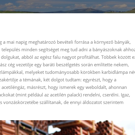
g a mai napig meghatározó bevételi forrása a környező bányák,
n település minden segítséget meg tud adni a bányászoknak ahhoz
olgukat, abból az egész falu nagyot profitálhat. Többek között e
ász cég vezetője egy baráti beszélgetés során említette nekem,
szlámpákkal, melyeket tudományosabb körökben karbidlámpa né
zakértője a témának, két dolgot tudtam: egyrészt, hogy a
acetiléngáz, másrészt, hogy ismerek egy weboldalt, ahonnan
okat (mint például az acetilén palack) rendelni, cserélni. Igaz,
 vonzáskörzetébe szállítanak, de ennyi áldozatot szerintem