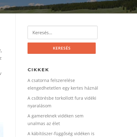
Keresés:
,
z
CIKKEK
v
A csatorna felszerelése
elengedhetetlen egy kertes háznál
A csőtörésbe torkollott fura vidéki
nyaralásom
A gamereknek vidéken sem
unalmas az élet
A kábítószer-függőség vidéken is