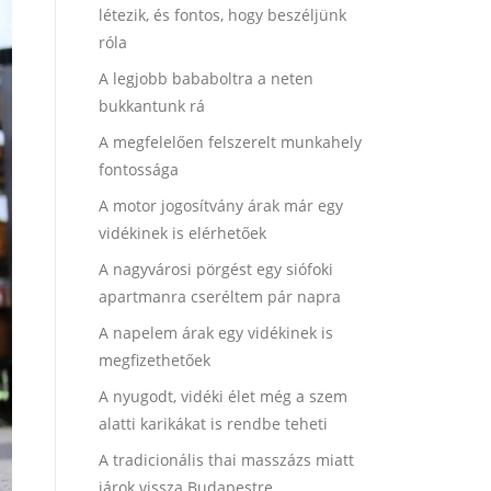
létezik, és fontos, hogy beszéljünk
róla
A legjobb bababoltra a neten
bukkantunk rá
A megfelelően felszerelt munkahely
fontossága
A motor jogosítvány árak már egy
vidékinek is elérhetőek
A nagyvárosi pörgést egy siófoki
apartmanra cseréltem pár napra
A napelem árak egy vidékinek is
megfizethetőek
A nyugodt, vidéki élet még a szem
alatti karikákat is rendbe teheti
A tradicionális thai masszázs miatt
járok vissza Budapestre