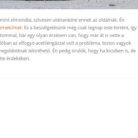
 mint elmondta, szívesen utánanézne ennek az oldalnak. Én
ernetcímet.
Ez a beszélgetésünk még csak tegnap este történt, így
ommal, bár egy olyan érzésem van, hogy már át is vette a
óban az elfogyó acetiléngázzal volt a probléma, biztos vagyok
goldottnak tekinthető. Én pedig örülök, hogy ha kicsiben is, de
léte érdekében.