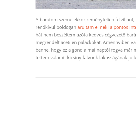
A barátom szeme ekkor reménytelien felvillant,
rendkívül boldogan
árultam el neki a pontos int
hát nem beszéltem azóta kedves cégvezető barát
megrendelt acetilén palackokat. Amennyiben val
benne, hogy ez a gond a mai naptól fogva már me
tettem valamit kicsiny falvunk lakosságának jól