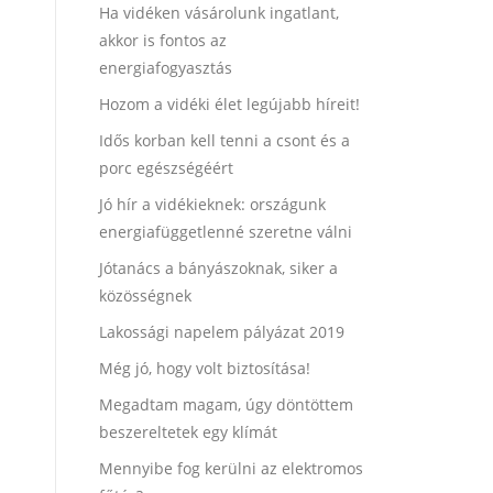
Ha vidéken vásárolunk ingatlant,
akkor is fontos az
energiafogyasztás
Hozom a vidéki élet legújabb híreit!
Idős korban kell tenni a csont és a
porc egészségéért
Jó hír a vidékieknek: országunk
energiafüggetlenné szeretne válni
Jótanács a bányászoknak, siker a
közösségnek
Lakossági napelem pályázat 2019
Még jó, hogy volt biztosítása!
Megadtam magam, úgy döntöttem
beszereltetek egy klímát
Mennyibe fog kerülni az elektromos